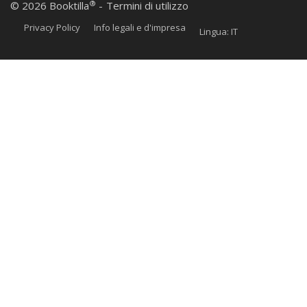
®
© 2026 Booktilla
-
Termini di utilizzo
Privacy Policy
Info legali e d'impresa
Lingua: IT