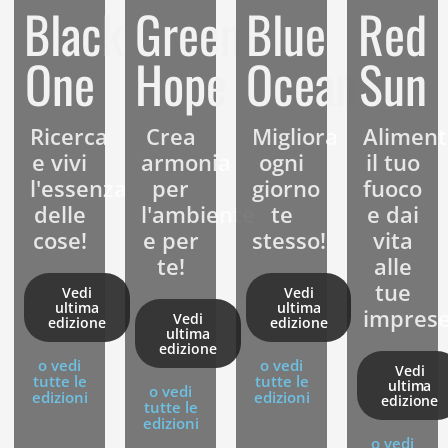
Black
Green
Blue
Red
colore:
One
Hope
Ocean
Sun
un modo di essere
Ricerca
Crea
Migliora
Aliment
e vivi
armonia
ogni
il tuo
l'essenza
per
giorno
fuoco
delle
l'ambiente
te
e dai
cose!
e per
stesso!
vita
te!
alle
tue
Vedi
Vedi
ultima
ultima
imprese
Vedi
edizione
edizione
ultima
edizione
o vedi
o vedi
Vedi
tutte le
tutte le
ultima
o vedi
edizioni
edizioni
edizione
tutte le
edizioni
o vedi